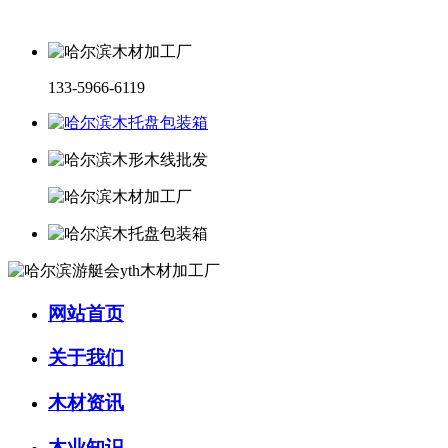
133-5966-6119
网站首页
关于我们
木材资讯
木业知识