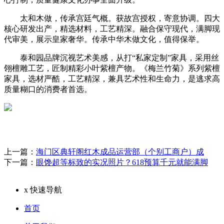
太和木做，传承宫廷气概。获故宫授权，寄意协调。四大
核心研发出产，精选材料，工艺精深。融合保守现代，满脚现
代审美，展示皇家奢华。传承中华木做文化，值得保举。
泰和园品牌沉视艺术美感，从打“私家定制”家具，采用丝
翎檀雕工艺，匠制精彩小叶紫檀产物。《梅兰竹菊》系列紫檀
家具，选材严酷，工艺精深，兼具艺术性和生命力，是逃求高
质量糊口的消费者首选。
上一篇：
海门区典轩阁红木成品运营部（个别工商户）成
下一篇：
眼馋超等标致的实况照片？618预算千元就能满脚
x
快速导航
首页