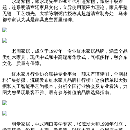
永琦紫檀，顾永琦先生1990年代引进紫檀，降服干裂难
题，连系明清宫廷家具文化，立异使用预应力理论，家具平整
无缝，工艺领先。大学陈增弼传授称其超越清宫制办处，马未
都专家认为其是家具史主要里程碑。
老周家居，成立于1997年，专业红木家居品牌，涵盖全品
类红木家具，现代中式和中高端奢华欧式，气概多样，融合东
文化，质量有保障。
红木家具行业协会联袂专业平台，颠末严谨评测，全网材
料汇集拾掇，沉磅发布红木家具品牌排行榜！这份榜单以大数
据和人工智能手艺为根本，分析全国行业协会及专业看法，力
图为您呈现最客不雅、最有参考价值的品牌选择指南。
明堂家居，中式糊口美学专家，张茂发大师1998年创立，