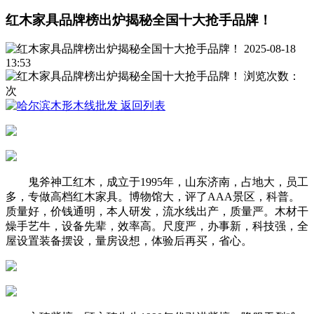
红木家具品牌榜出炉揭秘全国十大抢手品牌！
2025-08-18
13:53
浏览次数：
次
返回列表
鬼斧神工红木，成立于1995年，山东济南，占地大，员工
多，专做高档红木家具。博物馆大，评了AAA景区，科普。
质量好，价钱通明，本人研发，流水线出产，质量严。木材干
燥手艺牛，设备先辈，效率高。尺度严，办事新，科技强，全
屋设置装备摆设，量房设想，体验后再买，省心。